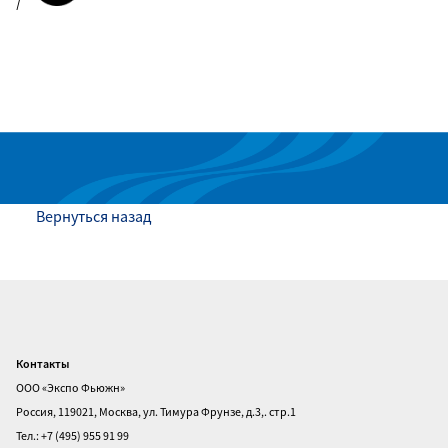
|
Вернуться назад
Контакты
Главная
ООО «Экспо Фьюжн»
О
Россия, 119021, Москва, ул. Тимура Фрунзе, д.3,. стр.1
выставке
Тел.: +7 (495) 955 91 99