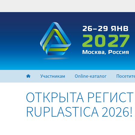
Перейти
к
основному
содержанию
Участникам
Online-каталог
Посетит
ОТКРЫТА РЕГИСТ
RUPLASTICA 2026!