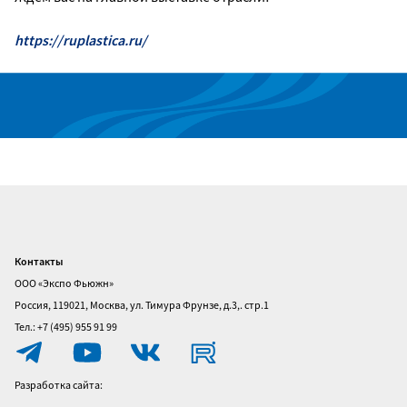
https://ruplastica.ru/
Контакты
Главная
ООО «Экспо Фьюжн»
О
Россия, 119021, Москва, ул. Тимура Фрунзе, д.3,. стр.1
выставке
Тел.: +7 (495) 955 91 99
Посетителям
Разработка сайта:
Участникам