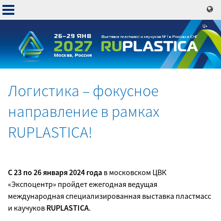
Перейти
к
основному
содержанию
Логистика – фокусное
Основная
направление в рамках
навигация
RUPLASTICA!
С 23 по 26 января 2024 года
в московском ЦВК
«Экспоцентр» пройдет ежегодная ведущая
международная специализированная выставка пластмасс
и каучуков
RUPLASTICA
.