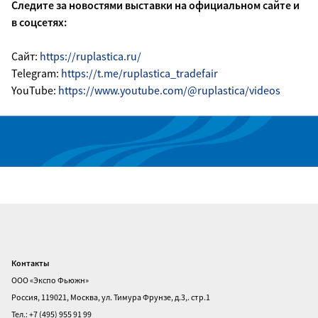
Следите за новостями выставки на официальном сайте и
в соцсетях:
Сайт:
https://ruplastica.ru/
Telegram:
https://t.me/ruplastica_tradefair
YouTube:
https://www.youtube.com/@ruplastica/videos
Контакты
Главная
ООО «Экспо Фьюжн»
О
Россия, 119021, Москва, ул. Тимура Фрунзе, д.3,. стр.1
выставке
Тел.: +7 (495) 955 91 99