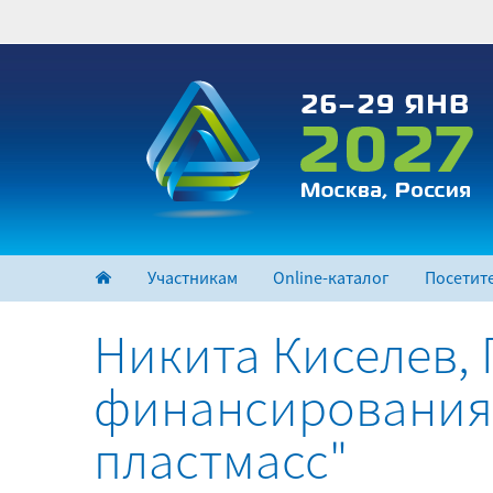
Перейти
к
основному
содержанию
Участникам
Online-каталог
Посетит
Никита Киселев,
финансирования 
пластмасс"