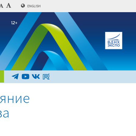
ENGLISH
ояние
ва