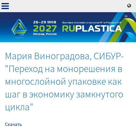
Перейти
к
основному
содержанию
Мария Виноградова, СИБУР-
Основная
"Переход на монорешения в
навигация
многослойной упаковке как
шаг в экономику замкнутого
цикла"
Скачать