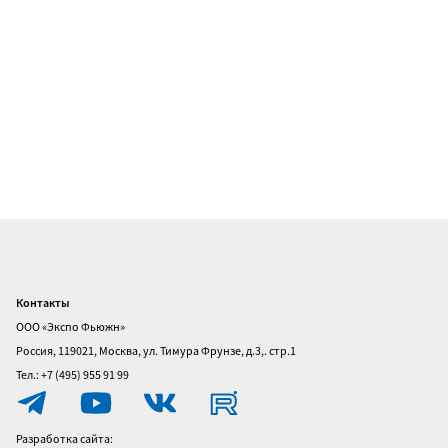
Контакты
Главная
ООО «Экспо Фьюжн»
О
Россия, 119021, Москва, ул. Тимура Фрунзе, д.3,. стр.1
выставке
Тел.: +7 (495) 955 91 99
Посетителям
Разработка сайта:
Участникам