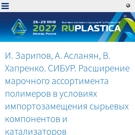
Перейти
к
основному
содержанию
И. Зарипов, А. Асланян, В.
Основная
Хапренко. СИБУР. Расширение
навигация
марочного ассортимента
полимеров в условиях
импортозамещения сырьевых
компонентов и
катализаторов