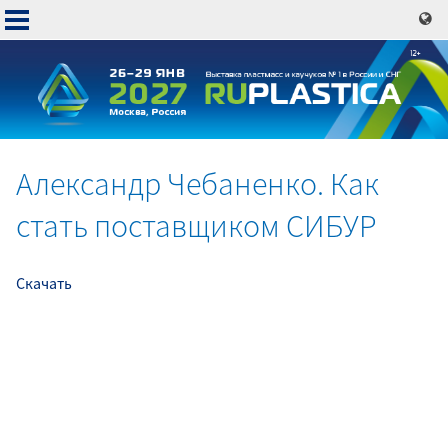
Перейти
к
основному
содержанию
Александр Чебаненко. Как
Основная
стать поставщиком СИБУР
навигация
Скачать