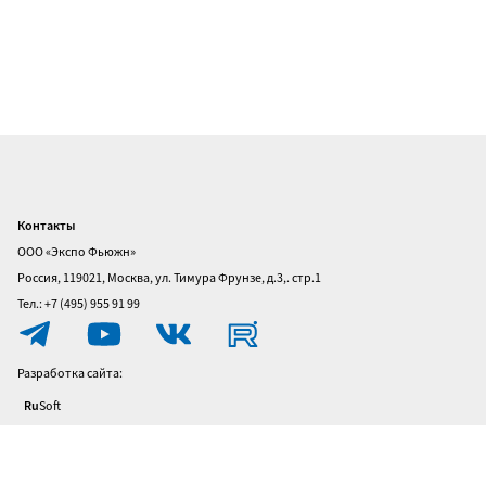
Контакты
Главная
ООО «Экспо Фьюжн»
О
Россия, 119021, Москва, ул. Тимура Фрунзе, д.3,. стр.1
выставке
Тел.: +7 (495) 955 91 99
Посетителям
Разработка сайта:
Участникам
Ru
Soft
Политика
конфиденциальности