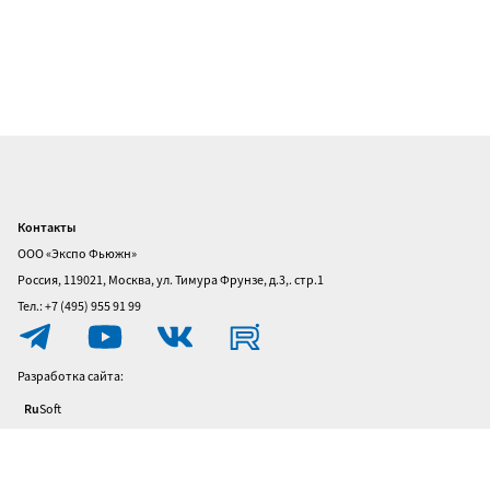
Контакты
Главная
ООО «Экспо Фьюжн»
О
Россия, 119021, Москва, ул. Тимура Фрунзе, д.3,. стр.1
выставке
Тел.: +7 (495) 955 91 99
Посетителям
Разработка сайта:
Участникам
Ru
Soft
Политика
конфиденциальности