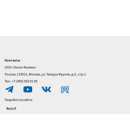
Контакты
Главная
ООО «Экспо Фьюжн»
О
Россия, 119021, Москва, ул. Тимура Фрунзе, д.3,. стр.1
выставке
Тел.: +7 (495) 955 91 99
Посетителям
Разработка сайта:
Участникам
Ru
Soft
Политика
конфиденциальности